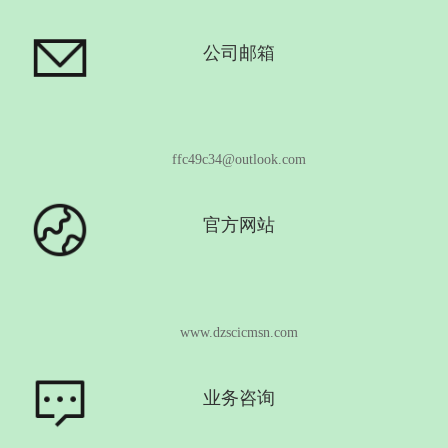
公司邮箱
ffc49c34@outlook.com
官方网站
www.dzscicmsn.com
业务咨询