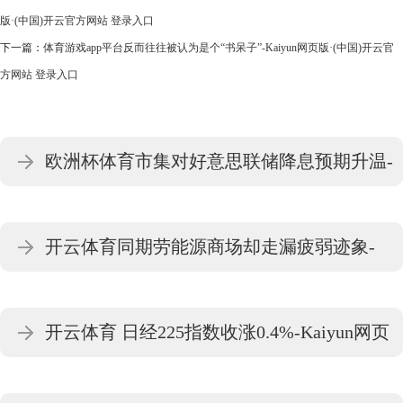
版·(中国)开云官方网站 登录入口
下一篇：
体育游戏app平台反而往往被认为是个“书呆子”-Kaiyun网页版·(中国)开云官
方网站 登录入口
欧洲杯体育市集对好意思联储降息预期升温-
Kaiyun网页版·(中国)开云官方网站 登录入口
开云体育同期劳能源商场却走漏疲弱迹象-
Kaiyun网页版·(中国)开云官方网站 登录入口
开云体育 日经225指数收涨0.4%-Kaiyun网页
版·(中国)开云官方网站 登录入口