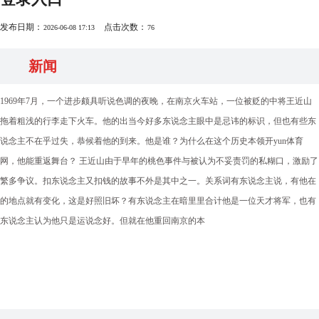
发布日期：
点击次数：
2026-06-08 17:13
76
新闻
1969年7月，一个进步颇具听说色调的夜晚，在南京火车站，一位被贬的中将王近山
拖着粗浅的行李走下火车。他的出当今好多东说念主眼中是忌讳的标识，但也有些东
说念主不在乎过失，恭候着他的到来。他是谁？为什么在这个历史本领开yun体育
网，他能重返舞台？ 王近山由于早年的桃色事件与被认为不妥责罚的私糊口，激励了
繁多争议。扣东说念主又扣钱的故事不外是其中之一。关系词有东说念主说，有他在
的地点就有变化，这是好照旧坏？有东说念主在暗里里合计他是一位天才将军，也有
东说念主认为他只是运说念好。但就在他重回南京的本