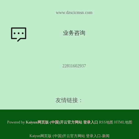
www.dzscicmsn.com
业务咨询
22811602937
友情链接：
Powered by
Kaiyun网页版·(中国)开云官方网站 登录入口
RSS地图
HTML地图
Kaiyun网页版·(中国)开云官方网站 登录入口-新闻