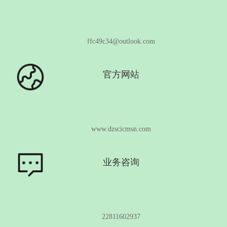
ffc49c34@outlook.com
官方网站
www.dzscicmsn.com
业务咨询
22811602937