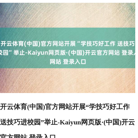
开云体育(中国)官方网站开展“学技巧好工作
送技巧进校园”举止-Kaiyun网页版·(中国)开云
官方网站 登录入口