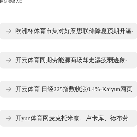
网站 登录入口
欧洲杯体育市集对好意思联储降息预期升温-
Kaiyun网页版·(中国)开云官方网站 登录入口
开云体育同期劳能源商场却走漏疲弱迹象-
Kaiyun网页版·(中国)开云官方网站 登录入口
开云体育 日经225指数收涨0.4%-Kaiyun网页
版·(中国)开云官方网站 登录入口
开yun体育网麦克托米奈、卢卡库、德布劳
内等大牌球员均首发亮相-Kaiyun网页版·(中