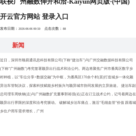
联袂广州融数伸开和洽-Kaiyun网页版·(中国)
开云官方网站 登录入口
发布日期：
点击次数：
2026-06-06 00:50
88
新闻
近日，深圳市顺易通讯息科技有限公司(下称“捷泊车”)与广州交融数据科技有限公司
(下称“广州融数”)考究签署颖异出行战术和洽公约。两边将聚焦广州市番禺区数字乡
村种植，以“车位分享+数据交融”为中枢，为番禺区170余个村(居)打造城乡一体化颖
异泊车管制决议，探索科技赋能乡村振兴与颖异城市协同发展的立异旅途。 捷泊车副
总司理车周铁钢(左)与广州融数扩充董事郭裕强(右)正在订立战术公约，记号着两边在
颖异出行界限的深度和洽考究驱动。 破解城乡泊车痛点，激活“毛细血管”价值 跟着城
乡住户用车需求增长，广州