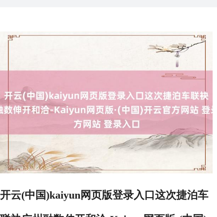
开云(中国)kaiyun网页版登录入口这次捷泊车