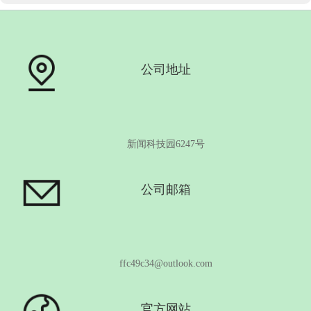
裕买下整栋别墅-Kaiyun网页版·(中国)开云官
方网站 登录入口
公司地址
新闻科技园6247号
公司邮箱
ffc49c34@outlook.com
官方网站