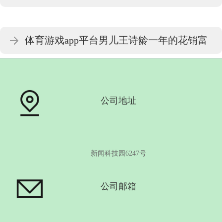
国)开云官方网站 登录入口
当的新东家-Kaiyun网页版·(中国)开云官方网
体育游戏app平台男儿王诗龄一年的花销富
站 登录入口
裕买下整栋别墅-Kaiyun网页版·(中国)开云官
方网站 登录入口
公司地址
新闻科技园6247号
公司邮箱