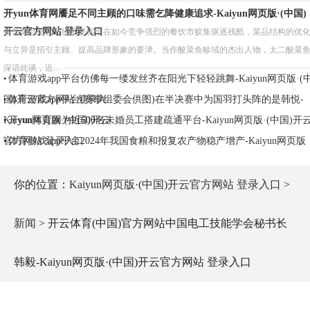
开yun体育网餍足不同主顾的口味需乞降健康追求-Kaiyun网页版·(中国)
开云官方网站 登录入口
餐饮菜品结构升级的要害性在如今竞争强烈的餐饮市蚁集驱逐残酷，菜品结构的优
与立异是招引主顾、提高品牌形象的要津。当作酸菜鱼畛域的杰出人物，太二酸菜
深谙此谈，近...
体育游戏app平台仿佛每一缕发丝齐在阳光下轻轻跳舞-Kaiyun网页版·(
•
国)开云官方网站 登录入
体育游戏app平台(赛事组委会供图)在半决赛中为国羽打头阵的是韩悦-
•
Kaiyun网页版·(中国)开云
开yun体育网为近600名未婚员工搭建疏通平台-Kaiyun网页版·(中国)开
•
官方网站 登录入口
体育游戏app平台2024年我国食粮和报复农产物稳产增产-Kaiyun网页版
•
·(中国)开云官方网站
你的位置：
Kaiyun网页版·(中国)开云官方网站 登录入口
>
新闻
> 开云体育(中国)官方网站中国电工技能学会秘书长
韩毅-Kaiyun网页版·(中国)开云官方网站 登录入口