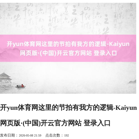
开yun体育网这里的节拍有我方的逻辑-Kaiyun
网页版·(中国)开云官方网站 登录入口
发布日期：
点击次数：
2026-05-08 21:59
192