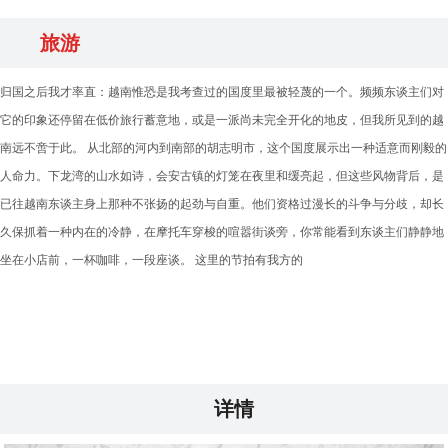
旅游
归国之后我才率直：越南惟恐是我考查过的国度里最被轻蔑的一个。频频东谈主们对
它的印象还停留在低价旅行蓄意地，或是一派尚未完全开化的地皮，但我所见到的越
南远不啻于此。 从北部的河内到南部的胡志明市，这个国度展示出一种适意而刚毅的
人命力。下龙湾的山水如诗，会安古镇的灯笼在夜里和缓亮起，但这些风物背后，是
已往越南东谈主身上那种不张扬的起劲与自重。他们资格过漫长的斗争与分歧，却长
久保抓着一种内在的冷静，在摩托车穿梭的喧嚣街谈旁，你常能看到东谈主们静静地
坐在小店前，一杯咖啡，一段座谈。 这里的节拍有我方的
详情