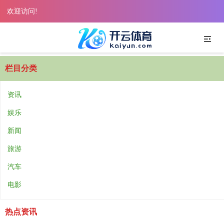
欢迎访问!
栏目分类
资讯
娱乐
新闻
旅游
汽车
电影
热点资讯