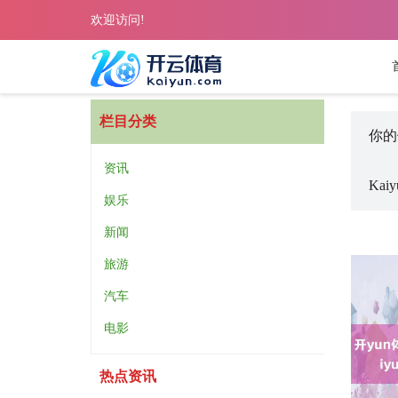
欢迎访问!
栏目分类
你的
资讯
Ka
娱乐
新闻
旅游
汽车
电影
热点资讯