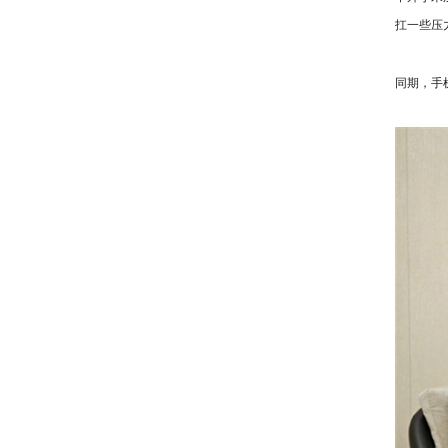
扛一些压
同期，手