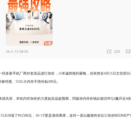
经多家手机厂商对老居品进行加价，小米诚然拖到最晚，但依然在4月11日文告部分居品加价，其中RE
新春特惠、512G大内存不绝补贴200元。
冰就先容，本轮内存加价的力度如实远超预期，同版块内存价钱比较旧年Q1飙升近4倍
+512GB涨了约1500元，16+1T更是涨得离谱，这对一直以极致性价比订价的REDM