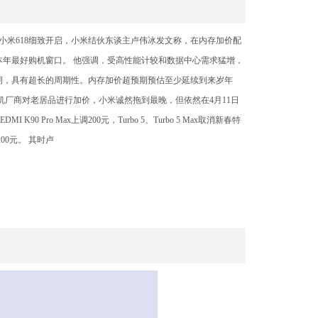
天小米618细致开启，小米结伙东谈主卢伟冰发文称，在内存加价配
8是本年最好购机窗口。 他强调，受高性能计较和数据中心需求猛增，
期，具有超长的周期性。内存加价超预期预估至少延续到来岁年
机厂商对老居品进行加价，小米诚然拖到最晚，但依然在4月11日
K90 Pro Max上调200元，Turbo 5、Turbo 5 Max取消新春特
00元。 其时卢