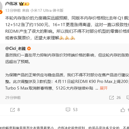
加价幅度和掩盖面齐比友商显着更小，卢伟冰此前曾提到，的居品是许多元化的，不单