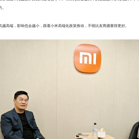
力。
机越高端，影响也会越小，跟着小米高端化政策推动，不错比友商搪塞得更好。