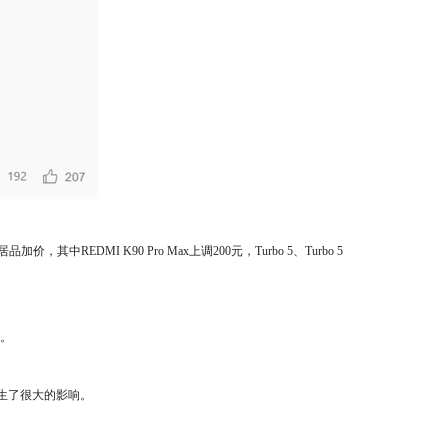
DMI K90 Pro Max上调200元，Turbo 5、Turbo 5
。
I产生了很大的影响。