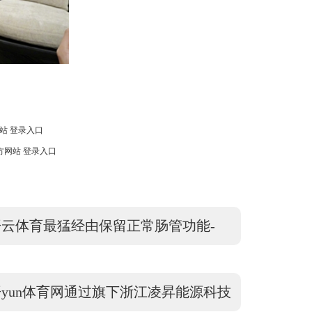
网站 登录入口
方网站 登录入口
开云体育最猛经由保留正常肠管功能-
aiyun网页版·(中国)开云官方网站 登录
开yun体育网通过旗下浙江凌昇能源科技
入口