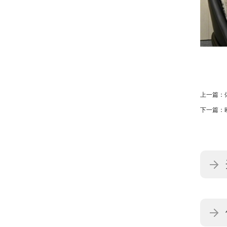
上一篇：
下一篇：