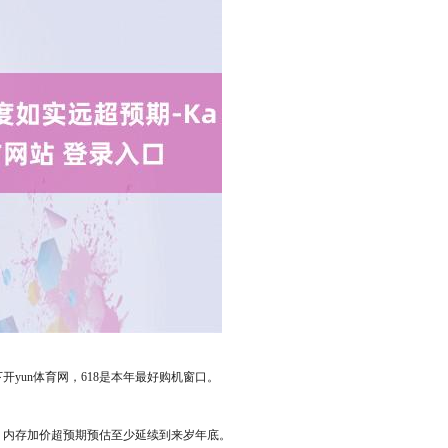
开yun体育网，618是本年最好购机窗口。
。内存加价超预期预估至少延续到来岁年底。