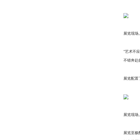
展览现场
“艺术不
不错奔赴
展览配置
展览现场
展览至极