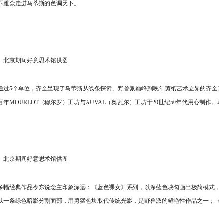
不雅众走进马蒂斯的色调天下。
。北京期间好意思术馆供图
通过5个单位，齐全呈现了马蒂斯从线条探索、野兽派巅峰到晚年剪纸艺术立异的齐全
年MOURLOT（穆尔罗）工坊与AUVAL（奥瓦尔）工坊于20世纪50年代用心制作。马
。北京期间好意思术馆供图
多幅经典作品令东说念主印象深远：《蓝色裸女》系列，以深蓝色块勾画出极简模式
以一条绿色暗影分割面部，用勇猛色块取代传统光影，是野兽派的鲜艳性作品之一；《