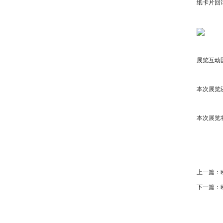
纸卡片回
展览互动
本次展览
本次展览
上一篇：
下一篇：