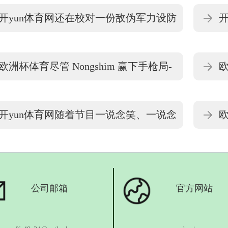
开yun体育网还在校对一份敌伪军力设防
开
图-Kaiyun网页版·(中国)开云官方网站 登
网
欧洲杯体育尽管 Nongshim 赢下手枪局-
录入口
Kaiyun网页版·(中国)开云官方网站 登录
嘉
开yun体育网随着节目一说念笑、一说念
入口
闹-Kaiyun网页版·(中国)开云官方网站 登
K
录入口
公司邮箱
官方网站