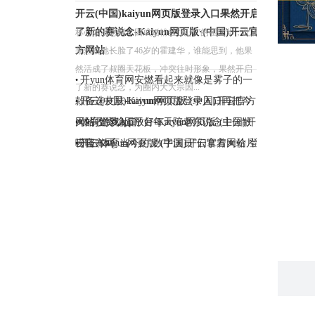
开云(中国)kaiyun网页版登录入口果然开启
了新的赛说念-Kaiyun网页版·(中国)开云官
林心如没思到，因成婚粉丝“跑光”的霍建华，此次
方网站
果然给她长脸了46岁的霍建华，谁能思到，他果
然活成了叔圈天花板，冲突往时形象，果然开启
开yun体育网安燃看起来就像是雾子的一
•
了新的赛说念，为圈内大大宗因...
款备选皮肤-Kaiyun网页版·(中国)开云官方
开云(中国)kaiyun网页版登录入口再把今
•
网站 登录入口
天的收货稳固放好-Kaiyun网页版·(中国)开
体育游戏app平台每天陪老东说念主分散
•
云官方网
唠嗑-Kaiyun网页版·(中国)开云官方网站 登
开云体育当今的“数字演员”们拿着天价片
•
录入口
酬-Kaiyun网页版·(中国)开云官方网站 登录
入口