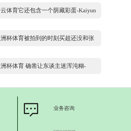
云体育它还包含一个荫藏彩蛋-Kaiyun
页版·(中国)开云官方网站 登录入口
欧洲杯体育被拍到的时刻买超还没和张
倪仳离-Kaiyun网页版·(中国)开云官方
欧洲杯体育 确凿让东谈主迷浑沌糊-
网站 登录入口
aiyun网页版·(中国)开云官方网站 登录
入口
业务咨询