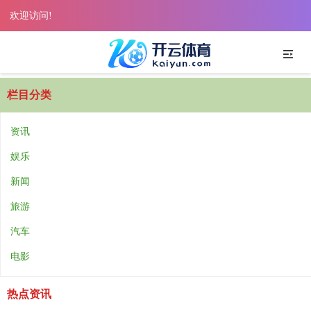
欢迎访问!
栏目分类
资讯
娱乐
新闻
旅游
汽车
电影
热点资讯