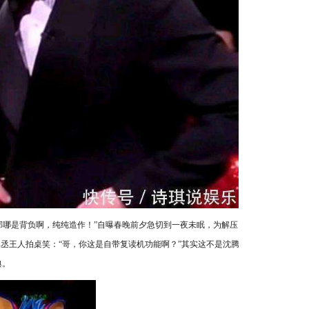
那哪是背负啊，纯纯造作！”自曝春晚前夕急切到一夜未眠，为解压
丞丞王人拍桌笑：“哥，你这是自带复读机功能啊？”其实这不是沈腾
典。