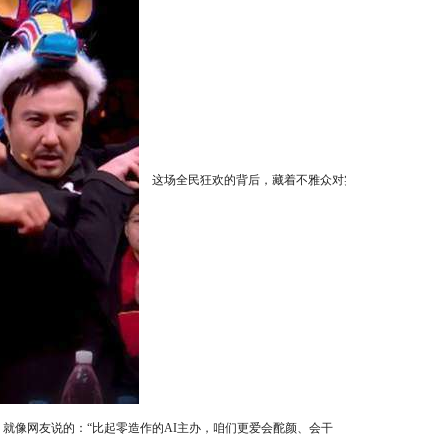
这场全民狂欢的背后，藏着不雅众对实
就像网友说的：“比起零造作的AI主办，咱们更爱会酡颜、会干