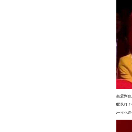
谁能思到台
和团队打了
第一次化造