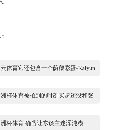
气。
入口
云体育它还包含一个荫藏彩蛋-Kaiyun
页版·(中国)开云官方网站 登录入口
欧洲杯体育被拍到的时刻买超还没和张
倪仳离-Kaiyun网页版·(中国)开云官方
欧洲杯体育 确凿让东谈主迷浑沌糊-
网站 登录入口