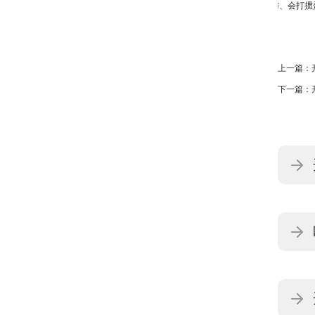
与、会打掼
上一篇：
下一篇：