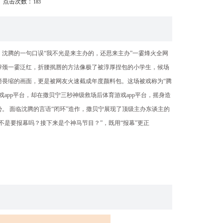
点击次数：
183
上，沈腾的一句口误“我不光是来主办的，还思来主办”一霎烽火全网
脖颈一霎泛红，折腰抿唇的方法像极了被淳厚捏包的小学生，候场
膀畏缩的画面，更是被网友火速截成年度颜料包。这场被戏称为“腾
戏app平台，却在撒贝宁三秒神级救场后体育游戏app平台，摇身造
。 面临沈腾的言语“闭环”造作，撒贝宁展现了顶级主办东谈主的
不是要报幕吗？接下来是个神马节目？”，既用“报幕”更正