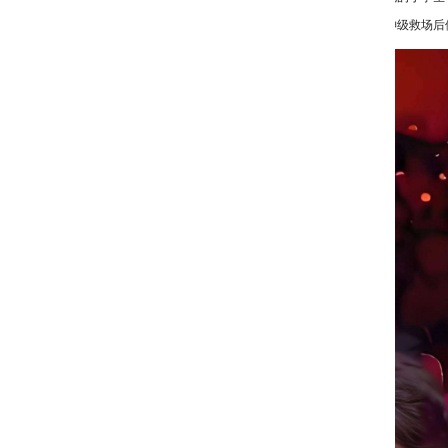
神级救场后