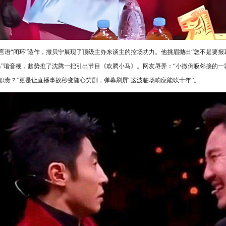
言语“闭环”造作，撒贝宁展现了顶级主办东谈主的控场功力。他挑眉抛出“您不是要报
马”谐音梗，趁势推了沈腾一把引出节目《欢腾小马》。网友辱弄：“小撒倒吸邻接的一
职责？”更是让直播事故秒变随心笑剧，弹幕刷屏“这波临场响应能吹十年”。