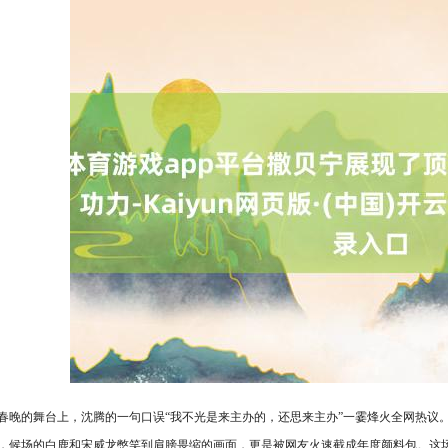
马年春晚的舞台上，沈腾的一句口误“我不光是来主办的，还思来主办”一霎烽火全网热
，候场的白鹿和宋威龙憋笑到肩膀畏缩的画面，更是被网友火速截成年度颜料包。这场被