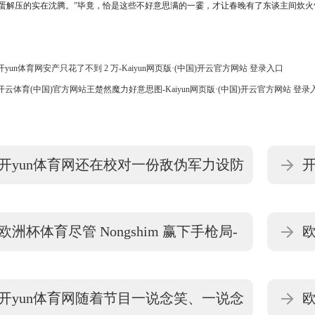
蛋解压的实在沈腾。”毕竟，恰是这些不好意思满的一霎，才让春晚有了东谈主间炊火
开yun体育网安产只花了不到 2 万-Kaiyun网页版·(中国)开云官方网站 登录入口
开云体育(中国)官方网站王楚然魔力好意思图-Kaiyun网页版·(中国)开云官方网站 登录
开yun体育网还在校对一份敌伪军力设防
开
图-Kaiyun网页版·(中国)开云官方网站 登
网
欧洲杯体育尽管 Nongshim 赢下手枪局-
录入口
Kaiyun网页版·(中国)开云官方网站 登录
嘉
开yun体育网随着节目一说念笑、一说念
入口