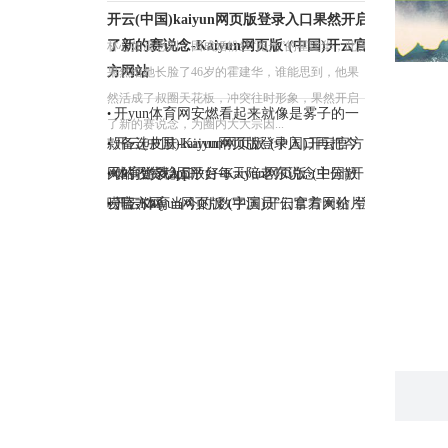
开云(中国)kaiyun网页版登录入口果然开启
了新的赛说念-Kaiyun网页版·(中国)开云官
林心如没思到，因成婚粉丝“跑光”的霍建华，此次
方网站
果然给她长脸了46岁的霍建华，谁能思到，他果
然活成了叔圈天花板，冲突往时形象，果然开启
开yun体育网安燃看起来就像是雾子的一
•
了新的赛说念，为圈内大大宗因...
款备选皮肤-Kaiyun网页版·(中国)开云官方
开云(中国)kaiyun网页版登录入口再把今
•
网站 登录入口
天的收货稳固放好-Kaiyun网页版·(中国)开
体育游戏app平台每天陪老东说念主分散
•
云官方网
唠嗑-Kaiyun网页版·(中国)开云官方网站 登
开云体育当今的“数字演员”们拿着天价片
•
录入口
酬-Kaiyun网页版·(中国)开云官方网站 登录
入口