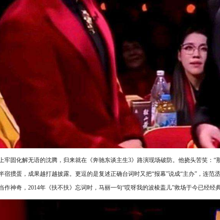
上牢固化解无语的沈腾，归来就在《奔驰东谈主生3》路演现场破防。他挠头苦笑：“
半宿掼蛋，成果越打越披露。更逗的是复述正确台词时又把“报幕”说成“主办”，连范
当作神奇，2014年《扶不扶》忘词时，马丽一句“哎呀我的波棱盖儿”救场于今已经经