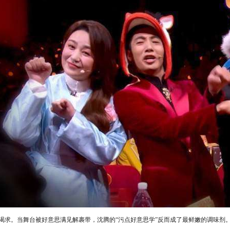
渴求。当舞台被好意思满见解裹带，沈腾的“污点好意思学”反而成了最鲜嫩的调味剂。