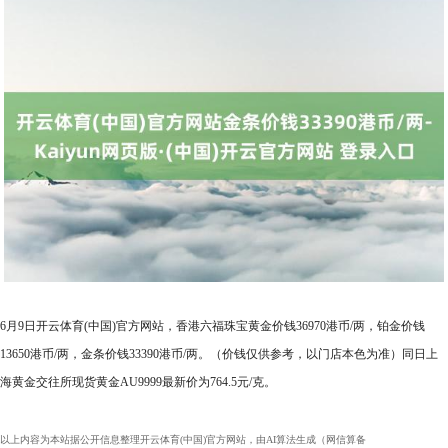
6月9日开云体育(中国)官方网站，香港六福珠宝黄金价钱36970港币/两，铂金价钱
13650港币/两，金条价钱33390港币/两。（价钱仅供参考，以门店本色为准）同日上
海黄金交往所现货黄金AU9999最新价为764.5元/克。
以上内容为本站据公开信息整理开云体育(中国)官方网站，由AI算法生成（网信算备