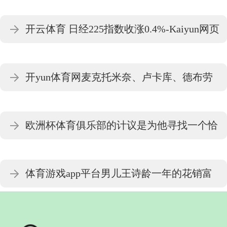
Kaiyun网页版·(中国)开云官方网站 登录入口
开云体育 日经225指数收涨0.4%-Kaiyun网页
版·(中国)开云官方网站 登录入口
开yun体育网麦克托米奈、卢卡库、德布劳
内等大牌球员均首发亮相-Kaiyun网页版·(中
欧洲杯体育俱乐部的计议是为他寻找一个恰
国)开云官方网站 登录入口
当的新东家-Kaiyun网页版·(中国)开云官方网
体育游戏app平台男儿王诗龄一年的花销富
站 登录入口
裕买下整栋别墅-Kaiyun网页版·(中国)开云官