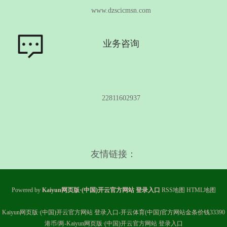
www.dzscicmsn.com
业务咨询
22811602937
友情链接：
Powered by
Kaiyun网页版·(中国)开云官方网站 登录入口
RSS地图
HTML地图
Kaiyun网页版·(中国)开云官方网站 登录入口-开云体育(中国)官方网站金条价钱33390
港币/两-Kaiyun网页版·(中国)开云官方网站 登录入口