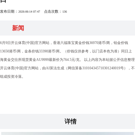
发布日期：
点击次数：
2026-06-14 07:47
136
新闻
6月9日开云体育(中国)官方网站，香港六福珠宝黄金价钱36970港币/两，铂金价钱
13650港币/两，金条价钱33390港币/两。（价钱仅供参考，以门店本色为准）同日上
海黄金交往所现货黄金AU9999最新价为764.5元/克。 以上内容为本站据公开信息整理
开云体育(中国)官方网站，由AI算法生成（网信算备310104345710301240019号），不
组成投资冷落。
详情