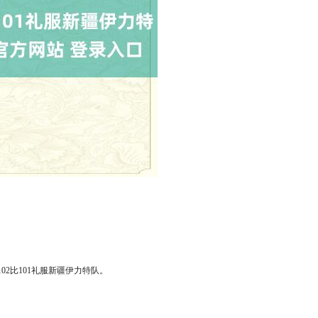
02比101礼服新疆伊力特队。