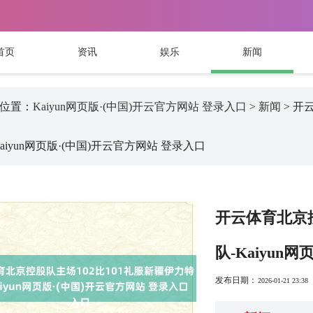
首页
资讯
娱乐
新闻
位置：
Kaiyun网页版·(中国)开云官方网站 登录入口
>
新闻
> 开
Kaiyun网页版·(中国)开云官方网站 登录入口
开云体育北京控
队-Kaiyun
发布日期：
2026-01-21 23:38