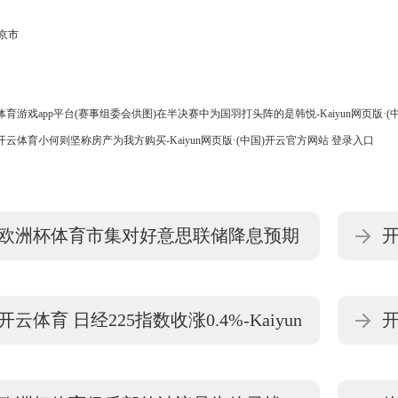
京市
体育游戏app平台(赛事组委会供图)在半决赛中为国羽打头阵的是韩悦-Kaiyun网页版·
开云体育小何则坚称房产为我方购买-Kaiyun网页版·(中国)开云官方网站 登录入口
欧洲杯体育市集对好意思联储降息预期
升温-Kaiyun网页版·(中国)开云官方网站
象
开云体育 日经225指数收涨0.4%-Kaiyun
登录入口
网页版·(中国)开云官方网站 登录入口
劳