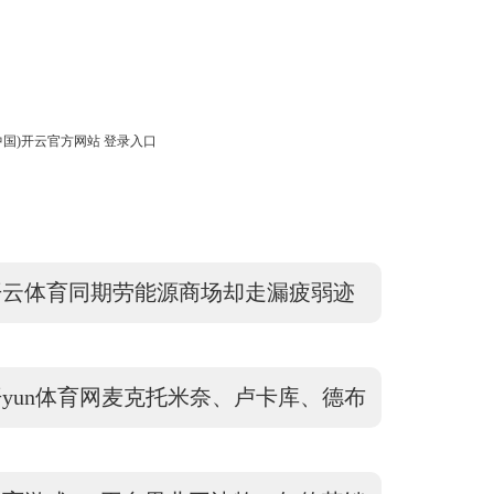
(中国)开云官方网站 登录入口
开云体育同期劳能源商场却走漏疲弱迹
-Kaiyun网页版·(中国)开云官方网站 登
开yun体育网麦克托米奈、卢卡库、德布
录入口
内等大牌球员均首发亮相-Kaiyun网页