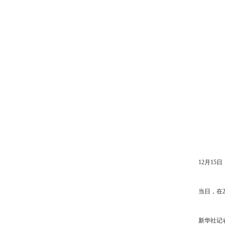
12月1
当日，在2
新华社记