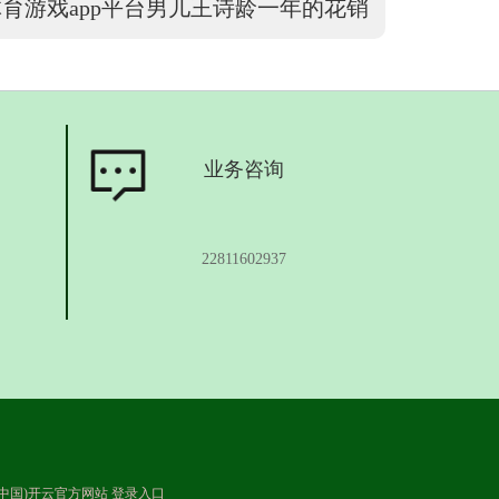
体育游戏app平台男儿王诗龄一年的花销
·(中国)开云官方网站 登录入口
裕买下整栋别墅-Kaiyun网页版·(中国)
开云官方网站 登录入口
业务咨询
22811602937
·(中国)开云官方网站 登录入口