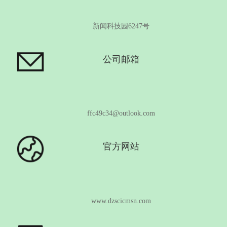
新闻科技园6247号
公司邮箱
ffc49c34@outlook.com
官方网站
www.dzscicmsn.com