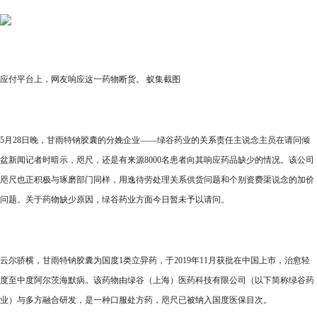
应付平台上，网友响应这一药物断货。 蚁集截图
5月28日晚，甘雨特钠胶囊的分娩企业——绿谷药业的关系责任主说念主员在请问倾
盆新闻记者时暗示，咫尺，还是有来源8000名患者向其响应药品缺少的情况。该公司
咫尺也正积极与琢磨部门同样，用逸待劳处理关系供货问题和个别资费渠说念的加价
问题。关于药物缺少原因，绿谷药业方面今日暂未予以请问。
云尔骄横，甘雨特钠胶囊为国度1类立异药，于2019年11月获批在中国上市，治愈轻
度至中度阿尔茨海默病。该药物由绿谷（上海）医药科技有限公司（以下简称绿谷药
业）与多方融合研发，是一种口服处方药，咫尺已被纳入国度医保目次。