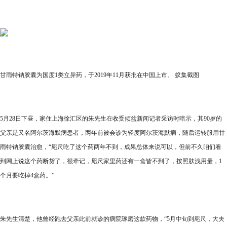
甘雨特钠胶囊为国度1类立异药，于2019年11月获批在中国上市。 蚁集截图
5月28日下昼，家住上海徐汇区的朱先生在收受倾盆新闻记者采访时暗示，其90岁的
父亲是又名阿尔茨海默病患者，两年前被会诊为轻度阿尔茨海默病，随后运转服用甘
雨特钠胶囊治愈，“咫尺吃了这个药两年不到，成果总体来说可以，但前不久咱们看
到网上说这个药断货了，很牵记，咫尺家里药还有一盒皆不到了，按照肤浅用量，1
个月要吃掉4盒药。”
朱先生清楚，他曾经跑去父亲此前就诊的病院琢磨这款药物，“5月中旬到咫尺，大夫