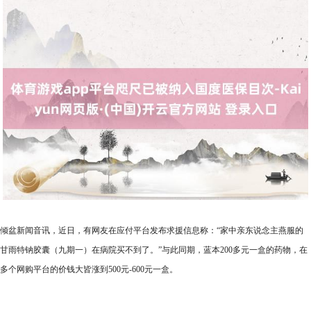
倾盆新闻音讯，近日，有网友在应付平台发布求援信息称：“家中亲东说念主燕服的
甘雨特钠胶囊（九期一）在病院买不到了。”与此同期，蓝本200多元一盒的药物，在
多个网购平台的价钱大皆涨到500元-600元一盒。